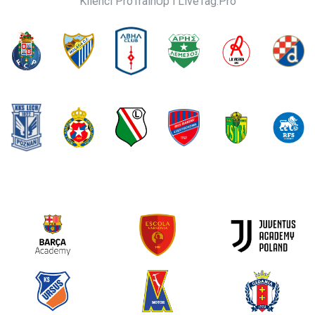
Klienci ProTrainUp i LiveTag.Pro