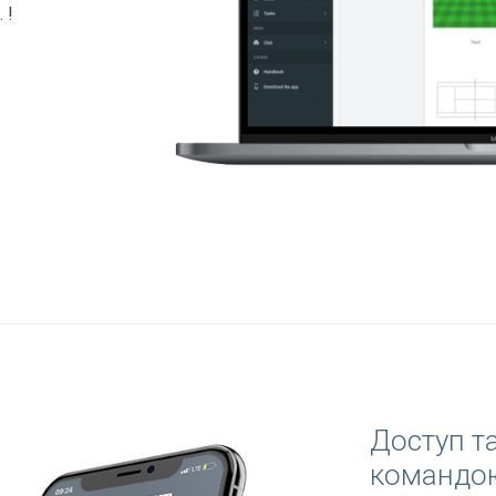
 !
Доступ та
командою