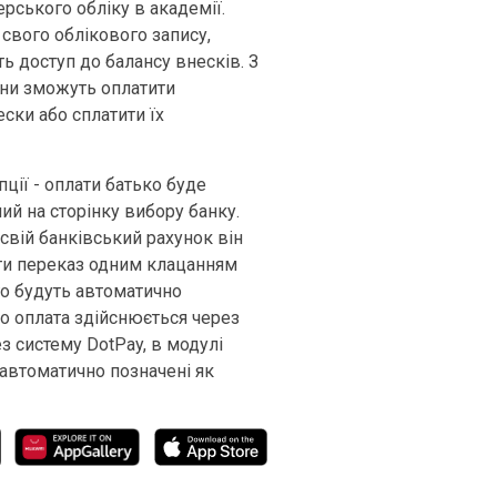
ерського обліку в академії.
свого облікового запису,
ь доступ до балансу внесків. З
они зможуть оплатити
ски або сплатити їх
пції - оплати батько буде
й на сторінку вибору банку.
 свій банківський рахунок він
и переказ одним клацанням
го будуть автоматично
о оплата здійснюється через
ез систему DotPay, в модулі
автоматично позначені як