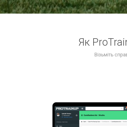
Як ProTra
Візьміть справ