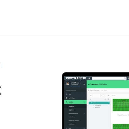
і
х
к