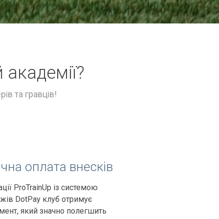
 академії?
рів та гравців!
чна оплата внесків
ації ProTrainUp із системою
жів DotPay клуб отримує
мент, який значно полегшить