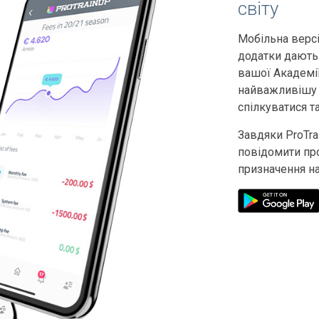
світу
Мобільна версі
додатки дають
вашої Академі
найважливішу 
спілкуватися т
Завдяки ProTr
повідомити пр
призначення на