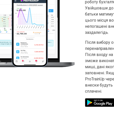
роботу бухгалт
Увійшовши до 
батьки матимут
цього місця в
непогашені вне
заздалегідь.
Після вибору о
перенаправлени
Після входу на
зможе виконат
миші, дані яко
заповнені. Якщ
ProTrainUp чер
внески будуть 
сплачені.