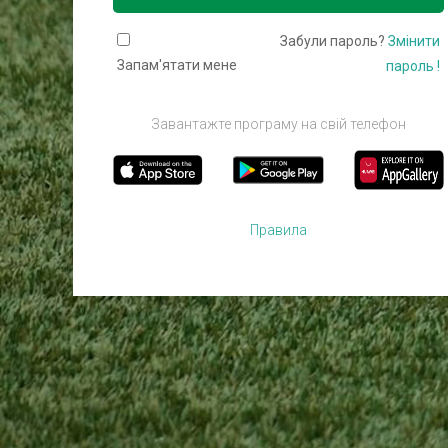
Забули пароль?
Змінити
Запам'ятати мене
пароль !
Завантажте програму на свій телефон
Правила